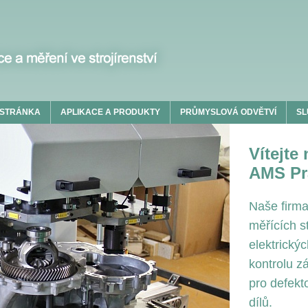
 STRÁNKA
APLIKACE A PRODUKTY
PRŮMYSLOVÁ ODVĚTVÍ
SL
Vítejte
AMS Pra
Naše firma
měřících s
elektrickýc
kontrolu zá
pro defekt
dílů.