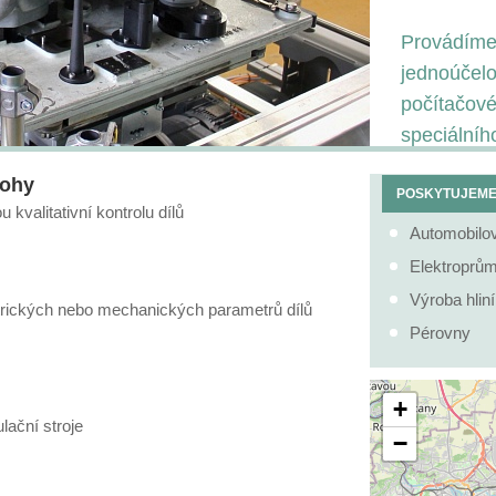
Provádíme
jednoúčelo
počítačové
speciální
lohy
POSKYTUJEME 
 kvalitativní kontrolu dílů
Automobilo
Elektroprům
Výroba hlin
ktrických nebo mechanických parametrů dílů
Pérovny
+
ační stroje
−