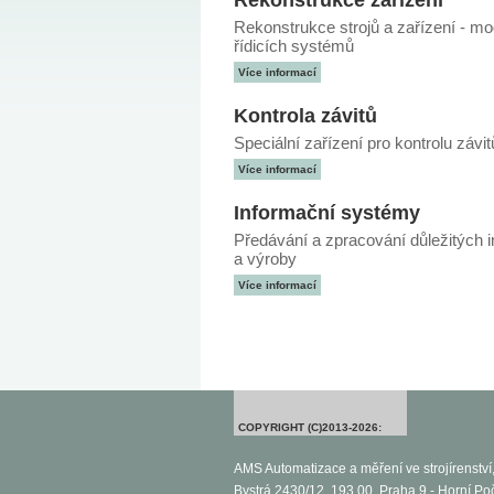
Rekonstrukce zařízení
Rekonstrukce strojů a zařízení - m
řídicích systémů
Více informací
Kontrola závitů
Speciální zařízení pro kontrolu závit
Více informací
Informační systémy
Předávání a zpracování důležitých i
a výroby
Více informací
COPYRIGHT (C)2013-2026:
AMS Automatizace a měření ve strojírenství, 
Bystrá 2430/12, 193 00, Praha 9 - Horní Po