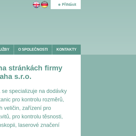
Přihlásit
UŽBY
O SPOLEČNOSTI
KONTAKTY
 na stránkách firmy
ha s.r.o.
 se specializuje na dodávky
tanic pro kontrolu rozměrů,
h veličin, zařízení pro
vitů, pro kontrolu těsnosti,
oskopii, laserové značení