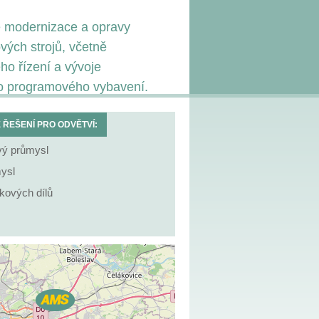
 modernizace a opravy
vých strojů, včetně
ho řízení a vývoje
ho programového vybavení.
ŘEŠENÍ PRO ODVĚTVÍ:
vý průmysl
ysl
íkových dílů