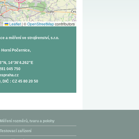
Leaflet
|
©
OpenStreetMap
contributors
 a měření ve strojírenství, s.r.o.
- Horní Počernice,
3"N, 14°36'4.262"E
281 045 750
spraha.cz
0, DIČ : CZ 45 80 20 50
Měření rozměrů, tvaru a polohy
Testovací zařízení