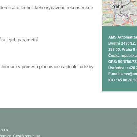
odernizace technického vybavení, rekonstrukce
AMS Automatizace
ů a jejich parametrů
Bystrá 2430/12,
193 00, Praha 9 
Česká republika
GPS: 50°6'50.72
nformací v procesu plánované i aktuální údržby
Ústředna: +420 
E-mail: ams@am
IČO : 45 80 20 5
s.r.o.
černice, Česká republika