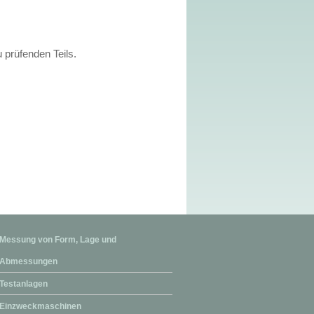
 prüfenden Teils.
Messung von Form, Lage und
Abmessungen
Testanlagen
Einzweckmaschinen