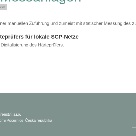
ngen
iner manuellen Zuführung und zumeist mit statischer Messung des zu
rteprüfers für lokale SCP-Netze
gitalisierung des Härteprüfers.
enství, s.r.o.
orní Počernice, Česká republika