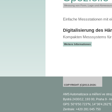
Messung von Form, Lage und Abmessu
Einfache Messstationen mit e
Digitalisierung des Hä
Kompakten Messsystems für Di
Weitere Informationen
COPYRIGHT (C)2013-2026:
AMS Automatizace a měření ve strojír
Bystrá 2430/12, 193 00, Praha 9 - H
GPS: 50°6'50.723"N, 14°36'4.262"E
Zentrale: +420 281 045 750