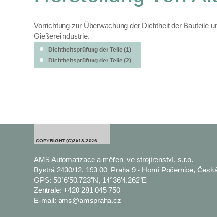
Vorrichtung zur Überwachung der Dichtheit der Bauteile u
Gießereiindustrie.
Dichtheitsprüfung der Teile (1)
Dichtheitsprüfung der Teile (2)
COPYRIGHT (C)2013-2026:
AMS Automatizace a měření ve strojírenství, s.r.o.
Bystrá 2430/12, 193 00, Praha 9 - Horní Počernice, Česká
GPS: 50°6'50.723"N, 14°36'4.262"E
Zentrale: +420 281 045 750
E-mail: ams@amspraha.cz