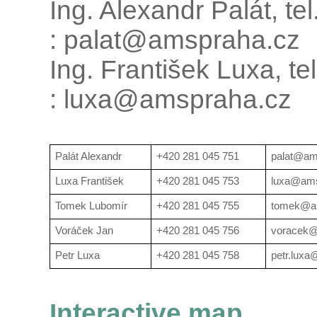
Ing. Alexandr Palát, te
: palat@amspraha.cz
Ing. František Luxa, te
: luxa@amspraha.cz
Palát Alexandr
+420 281 045 751
palat@am
Luxa František
+420 281 045 753
luxa@ams
Tomek Lubomír
+420 281 045 755
tomek@a
Voráček Jan
+420 281 045 756
voracek@
Petr Luxa
+420 281 045 758
petr.lux
Interactive map