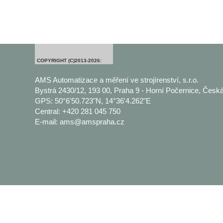
COPYRIGHT (C)2013-2026:
AMS Automatizace a měření ve strojírenství, s.r.o.
Bystrá 2430/12, 193 00, Praha 9 - Horní Počernice, Česká
GPS: 50°6'50.723"N, 14°36'4.262"E
Central: +420 281 045 750
E-mail: ams@amspraha.cz